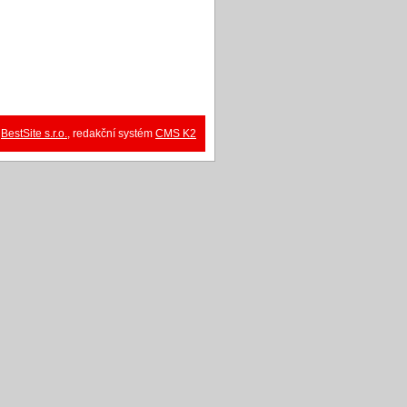
:
BestSite s.r.o.
, redakční systém
CMS K2