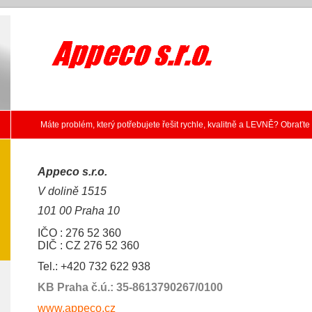
Máte problém, který potřebujete řešit rychle, kvalitně a LEVNĚ? Obrať
Appeco s.r.o.
V dolině 1515
101 00 Praha 10
IČO : 276 52 360
DIČ : CZ 276 52 360
Tel.:
+420 732 622 938
KB Praha č.ú.: 35-8613790267/0100
www.appeco.cz