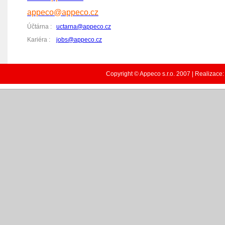
appeco@appeco.cz
Účtárna :
uctarna@appeco.cz
Kariéra :
jobs@appeco.cz
Copyright © Appeco s.r.o. 2007 | Realizace